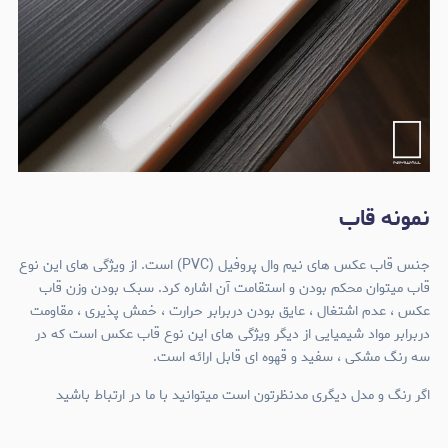
نمونه قاب
جنس قاب عکس های نیم وال پروفیل (PVC) است. از ویژگی های این نوع
قاب میتوان محکم بودن و استقامت آن اشاره کرد. سبک بودن وزن قاب
عکس ، عدم اشتغال ، عایق بودن دربرابر حرارت ، خمش پذیری ، مقاومت
دربرابر مواد شیمیایی از دیگر ویژگی های این نوع قاب عکس است که در
سه رنگ مشکی ، سفید و قهوه ای قابل ارائه است.
اگر رنگ و مدل دیگری مدنظرتون است میتوانید با ما در ارتباط باشید