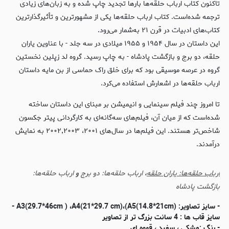
تاکنون کتاب ارباب حلقه‌ها بارها تجدید چاپ شده و به زبان‌های زیادی
ترجمه شده‌است. کتاب ارباب حلقه‌ها یکی از مشهورترین و تأثیرگذارترین
کتاب‌های ادبیات در قرن ۲۱ به‌شمار می‌رود.
این داستان در سال ۱۹۵۴ و ۱۹۵۵ میلادی در سه جلد - با عناوین یاران
حلقه، دو برج و بازگشت پادشاه - به چاپ رسید. گروه لد زپلین نخستین
گروه در عرصه موسیقی بود که برای خلق راک حماسی از بن مایه داستان
ارباب حلقه‌ها در اشعارش استفاده می‌کرد.
تا امروز چند فیلم سینمایی و انیمیشن بر مبنای این داستان ساخته
شده‌است که از میان آن، فیلم‌های سه‌گانه‌ای به کارگردانی پیتر جکسون
شاخص‌تر هستند. این فیلم‌ها در سال‌های ۲۰۰۱، ۲۰۰۲٬۲۰۰۳ به نمایش
درآمدند.
ارباب حلقه‌ها: یاران حلقه
،
ارباب حلقه‌ها: دو برج
و
ارباب حلقه‌ها:
بازگشت پادشاه
- سایز تصاویر: (A3(29.7*46cm ) ،A4(21*29.7 cm)،(A5(14.8*21cm -
سایز قاب ها : 4 سانت بزرگ تر از تصاویر
- رنگ :مشکی ، سفید ، قهوه ای