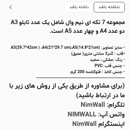
نداشته باشد
داشته باشد
مجموعه 7 تکه ای نیم وال شامل یک عدد تابلو A3
دو عدد A4 و چهار عدد A5 است.
- سایز تصاویر: (A3(29.7*42cm ) ،A4(21*29.7 cm)،A5(14.8*21cm
-قاب : 2در3 سانتی متری( عمیق)
- رنگ :مشکی ، سفید
- جنس قاب :PVC
- جنس کاغذ : فتوگلاسه 200 گرم
-------------------------------------------------------------
(برای مشاوره از طریق یکی از روش های زیر با
ما در ارتباط باشید)
تلگرام:
NimWall
واتس آپ:
NIMWALL
اینستگرام
NimWall