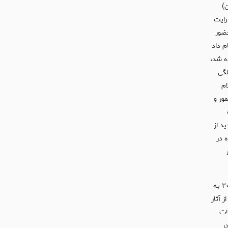
ن)
۲۰۰۶ و ریچارد رایت
حضور
م داد
ده شد،
وسیقی نخواهد ساخت و او در سن ۶۰ سالگی
ام
اعضا گروه، گرد هم آیند. در سال ۲۰۱۱، گیلمور و
یوستند. در ۵
ید از
ه در
ایالات متحده و در سال ۲۰۰۵ به
۲۵۰ میلیون نسخه از آثار
ایالات
ر