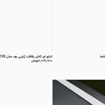
شما
تابلو ای کاش رفاقت ژاپنی بود مدل N-93120
۱٫۰۱۹٫۷۰۰
تومان