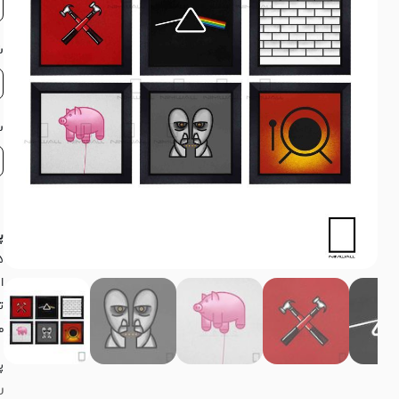
ش
س
پ
ا
ت
م
پی
ر