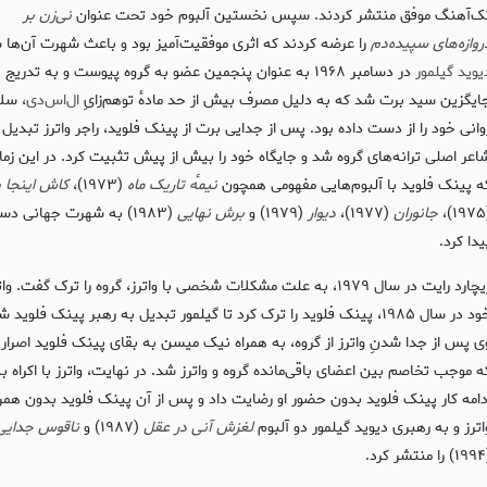
ک‌آهنگ موفق منتشر کردند. سپس نخستین آلبوم خود تحت عنوان
نی‌زن بر
روازه‌های سپیده‌دم
را عرضه کردند که اثری موفقیت‌آمیز بود و باعث شهرت آن‌ها 
یوید گیلمور
در دسامبر ۱۹۶۸ به عنوان پنجمین عضو به گروه پیوست و به تدریج
ایگزین سید برت شد که به دلیل مصرف بیش از حد مادهٔ توهم‌زایِ
ال‌اس‌دی
، سل
وانی خود را از دست داده بود. پس از جدایی برت از پینک فلوید، راجر واترز تبدیل 
اعر اصلی ترانه‌های گروه شد و جایگاه خود را بیش از پیش تثبیت کرد. در این زما
ه پینک فلوید با آلبوم‌هایی مفهومی همچون
نیمهٔ تاریک ماه
(۱۹۷۳)،
کاش اینجا 
(
جانوران
(۱۹۷۷)،
دیوار
(۱۹۷۹) و
برش نهایی
(۱۹۸۳) به شهرت جهانی د
یدا کرد.
ریچارد رایت در سال ۱۹۷۹، به علت مشکلات شخصی با واترز، گروه را ترک گفت. و
خود در سال ۱۹۸۵، پینک فلوید را ترک کرد تا گیلمور تبدیل به رهبر پینک فلوید 
ی پس از جدا شدنِ واترز از گروه، به همراه نیک میسن به بقای پینک فلوید اصرار 
ه موجب تخاصم بین اعضای باقی‌مانده گروه و واترز شد. در نهایت، واترز با اکراه ب
دامه کار پینک فلوید بدون حضور او رضایت داد و پس از آن پینک فلوید بدون همر
اترز و به رهبری دیوید گیلمور دو آلبوم
لغزش آنی در عقل
(۱۹۸۷) و
ناقوس جدایی
کرد.