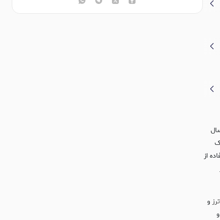
ال
ک
اده از
ترز
و