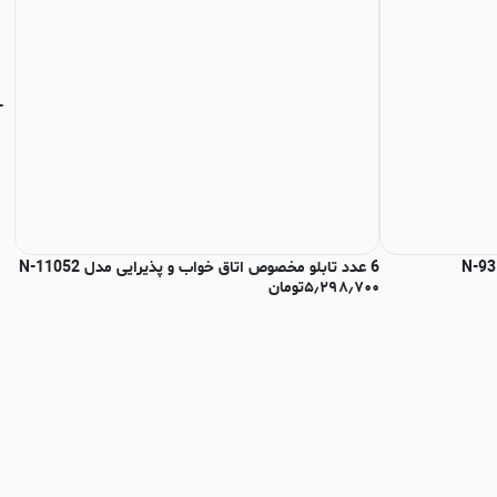
6 عدد تابلو مخصوص اتاق خواب و پذیرایی مدل N-11052
تا
۵٫۲۹۸٫۷۰۰
تومان
هیچ
۰۰