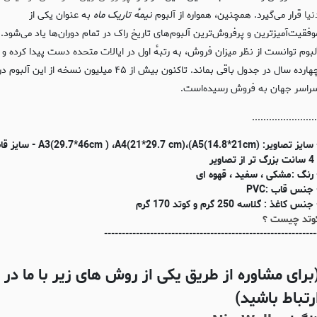
نیا
قرار می‌گیرد. همچنین، همواره از آلبوم
نیمهٔ تاریک ماه
به عنوان یکی از
وفقیت‌آمیزترین و پرفروش‌ترین آلبوم‌های تاریخ راک در تمام دوران‌ها یاد می‌شود. 
لبوم توانست از نظر میزان فروش، به رتبهٔ اول در ایالات متحده دست پیدا کرده و
چهارده سال در جدول باقی بماند. تاکنون بیش از ۴۵ میلیون نسخه از این آلبوم د
راسر جهان به فروش رسیده‌است.
.......................
- سایز تصاویر: (m ) ،A4(21*29.7 cm)،(A5(14.8*21cm
 تر از تصاویر
 رنگ :مشکی ، سفید ، قهوه ای
 جنس قاب :PVC
جنس کاغذ : گلاسه 250 گرم و کوتد 170 گرم
وتد چیست ؟
------------------------------------------------------------
برای مشاوره از طریق یکی از روش های زیر با ما در
رتباط باشید)