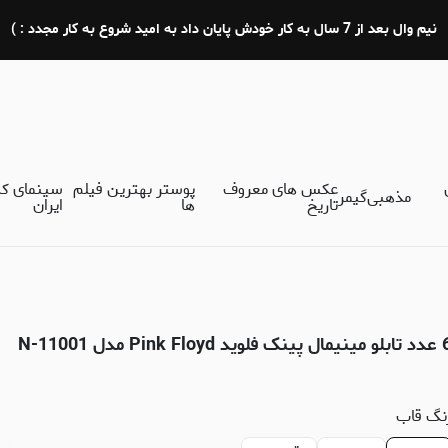
نیم وال بعد از 7 سال به کار خودش پایان داد به امید شروع به کار مجدد : )
عکس های معروف
پوستر بهترین فیلم
سینمای ک
مذهبی
گیمر
تاریخ
ها
ایران
نک فلوید Pink Floyd مدل N-11001
نگ قاب