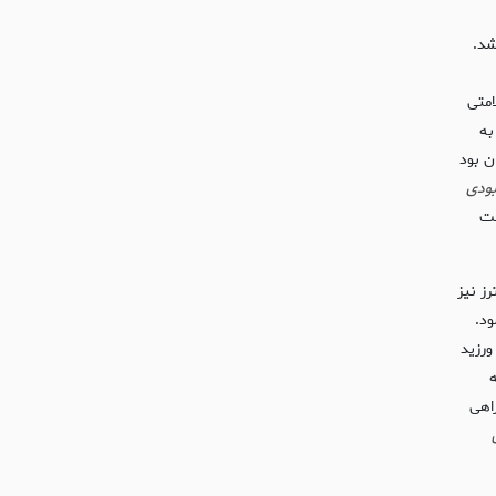
شد.
امتی
به
ن بود
بودی
ست
اترز نیز
شود.
ورزید
ه
اهی