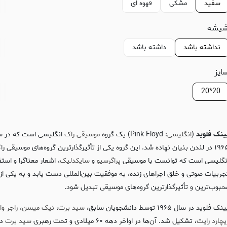
سفید
مشکی
قهوه ای
یشه
نداشته باشد
داشته باشد
ایز
20*20
ینک فلوید
(
انگلیسی
: Pink Floyd) یک گروه
موسیقی راک
انگلیسی است که در س
۱۹۶۵ در لندن بنیان نهاده شد. این گروه یکی از تأثیرگذارترین گروه‌های موسیقی را
نگلیسی است که توانست با موسیقی
پراگرسیو
و
سایکدلیک
، اشعار معناگرا و استف
جربیات صوتی و خلق اجراهای زنده، به موفقیت بین‌المللی دست یابد و به یکی از
حبوب‌ترین و تأثیرگذارترین گروه‌های موسیقی تبدیل شود.
نک فلوید در سال ۱۹۶۵ توسط دانشجویان سابق،
سید برت
،
نیک میسن
،
راجر وا
یچارد رایت
، تشکیل شد. آن‌ها در اواخر دهه ۶۰ میلادی و تحت رهبری
سید برت
دو