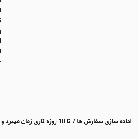
(
ا
ت
و
ا
ای
-
اماده سازی سفارش ها 7 تا 10 روزه کاری زمان میبرد و بعدش با شرکت پستی چاپار ارسال میشه