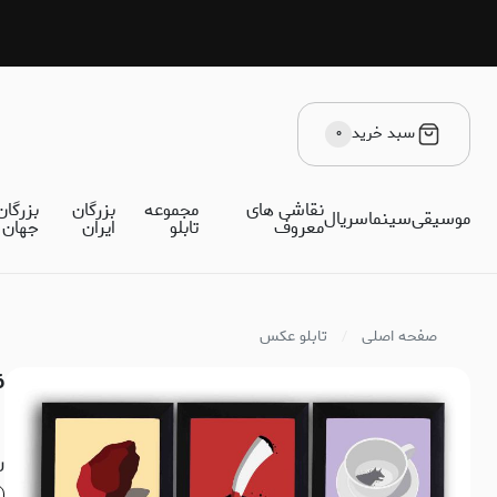
سبد خرید
۰
نقاشی های
مجموعه
بزرگان
بزرگان
موسیقی
سینما
سریال
معروف
تابلو
ایران
جهان
صفحه اصلی
تابلو عکس
6 عدد تابلو هری پا
ر