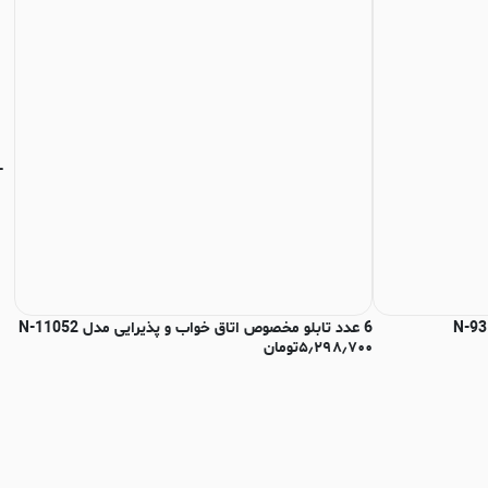
6 عدد تابلو مخصوص اتاق خواب و پذیرایی مدل N-11052
تا
۵٫۲۹۸٫۷۰۰
تومان
هیچ
۰۰