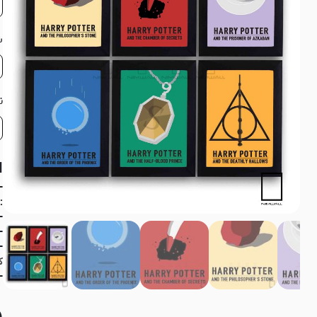
ش
ن
ا
: 4 سانت بزرگ
-
-
- 
ک
-