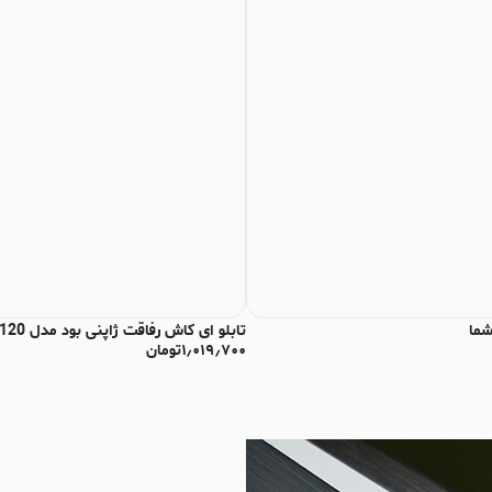
شما
تابلو ای کاش رفاقت ژاپنی بود مدل N-93120
۱٫۰۱۹٫۷۰۰
تومان