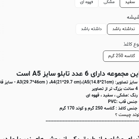
سفید
مشکی
قهوه ای
یشه
نداشته باشد
داشته باشد
وع کاغذ
گلاسه 250 گرم
ین مجموعه دارای 6 عدد تابلو سایز A5 است
- سایز تصاویر: (m ) ،A4(21*29.7 cm)،(A5(14.8*21cm
 تر از تصاویر
 رنگ :مشکی ، سفید ، قهوه ای
 جنس قاب :PVC
جنس کاغذ : گلاسه 250 گرم و کوتد 170 گرم
وتد چیست ؟
------------------------------------------------------------