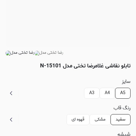
تابلو نقاشی غلامرضا تختی مدل N-15101
سایز
A3
A4
A5
رنگ قاب
سفید
مشکی
قهوه ای
شیشه