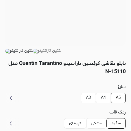
تابلو نقاشی کوئِنتین تارانتینو Quentin Tarantino مدل
N-15110
سایز
A3
A4
A5
رنگ قاب
سفید
مشکی
قهوه ای