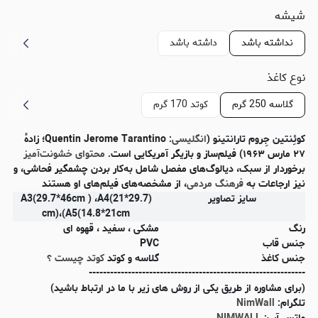
شیشه
نداشته باشد
داشته باشد
نوع کاغذ
گلاسه 250 گرم
کوتد 170 گرم
کوئِنتین جِروم تارانتینو
(
انگلیسی
: Quentin Jerome Tarantino؛ زادهٔ
۲۷ مارس ۱۹۶۳) فیلم‌ساز و بازیگر آمریکایی است.
محتوای خشونت‌آمیز
برخوردار از سبک، دیالوگ‌های مفصل شامل به‌کار بردن چشمگیر فحاشی، و
نیز ارجاعات به
فرهنگ مردمی
، از مشخصه‌های فیلم‌های او هستند
سایز تصاویر
(A3(29.7*46cm ) ،A4(21*29.7
cm)،(A5(14.8*21cm
رنگ
مشکی ، سفید ، قهوه ای
جنس قاب
PVC
جنس کاغذ
گلاسه و کوتد
کوتد چیست ؟
-------------------------------------------------------------
(برای مشاوره از طریق یکی از روش های زیر با ما در ارتباط باشید)
تلگرام:
NimWall