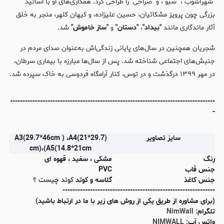
"شهرآشوب"، "سبو"، و "صراحی" را طراحی کرد. همکاری‌های او با اساتید
بزرگی چون پرویز مشکاتیان، حسین علیزاده، و کیهان کلهر، منجر به خلق
آثار ماندگاری مانند
"بیداد"
،
"دستان"
و
"ساز خاموش"
شد.
شجریان همچنین در سال‌های پایانی زندگی‌اش به‌عنوان صدای مردم در
جنبش‌های اجتماعی شناخته شد. پس از سال‌ها مبارزه با بیماری سرطان،
در مهر ۱۳۹۹ درگذشت و در توس، کنار آرامگاه فردوسی به خاک سپرده شد.
----------------------------------------------------------------------------------
-
سایز تصاویر
(A3(29.7*46cm ) ،A4(21*29.7
cm)،(A5(14.8*21cm
رنگ
مشکی ، سفید ، قهوه ای
جنس قاب
PVC
جنس کاغذ
گلاسه و کوتد
کوتد چیست ؟
-------------------------------------------------------------
(برای مشاوره از طریق یکی از روش های زیر با ما در ارتباط باشید)
تلگرام:
NimWall
واتس آپ:
NIMWALL