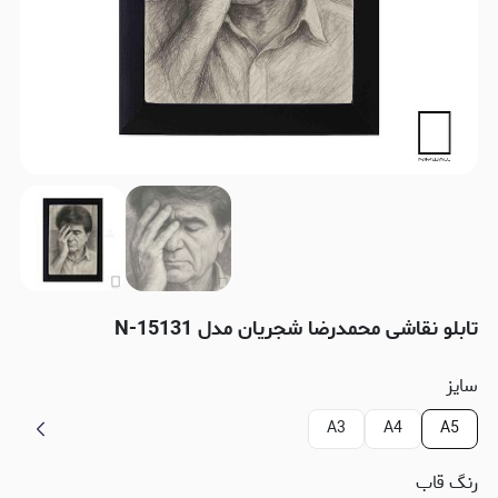
تابلو نقاشی محمدرضا شجریان مدل N-15131
سایز
A3
A4
A5
رنگ قاب