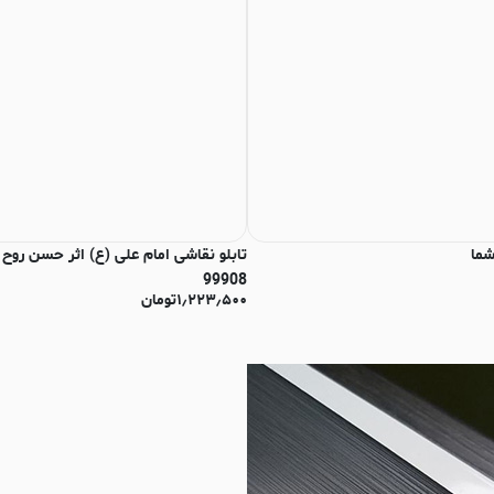
شما
99908
۱٫۲۲۳٫۵۰۰
تومان