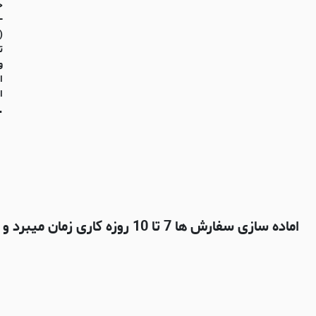
ج
-
(
ت
و
ا
ا
-
اماده سازی سفارش ها 7 تا 10 روزه کاری زمان میبرد و بعدش با شرکت پستی چاپار ارسال میشه