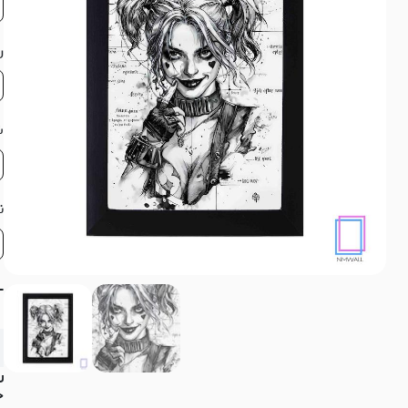
ر
ش
ن
-
ر
ج