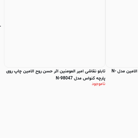
تابلو نقاشی امام علی (ع) اثر حسن روح الامین مدل N-
تابلو نقاشی امیر المومنین اثر حسن روح الامین چاپ روی
پارچه کنواس مدل N-98047
97
ناموجود
۰۰