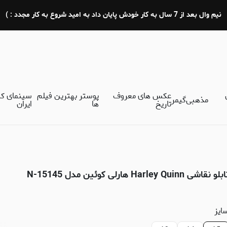
نیم وال بعد از 7 سال به کار خودش پایان داد به امید شروع به کار مجدد : )
عکس های معروف
پوستر بهترین فیلم
سینمای ک
مذهبی
گیمر
تاریخ
ها
ایران
لو نقاشی Harley Quinn هارلی کوئین مدل N-15145
ایز