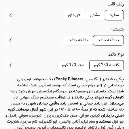
رنگ قاب
سفید
مشکی
قهوه ای
شیشه
نداشته باشد
داشته باشد
نوع کاغذ
گلاسه 250 گرم
کوتد 170 گرم
پیکی بلایندرز
(
انگلیسی
: Peaky Blinders) یک مجموعه تلویزیونی
بریتانیایی در ژانر
درام جنایی
است که توسط
استیون نایت
ساخته
شده‌است. داستان این مجموعه در
بیرمنگام
انگلستان
جریان دارد و به
کارهای گروه تبهکار پیکی بلایندرز در عواقب مستقیم
جنگ جهانی اول
می‌پردازد. این باند خیالی بر اساس باند واقعی جوانان شهری
به همین
نام
ساخته شده که از دههٔ ۱۸۹۰ تا ۱۹۱۰ در این شهر فعال بوده‌اند. گروه
اصلی بازیگران
کیلین مورفی
،
هلن مک‌کروری
،
پاول اندرسن
،
سوفی راندل
و
جو کول
هستند و
سم نیل
،
آنابل والیس
،
ایو گلدبرگ
،
تام هاردی
،
شارلوت
رایلی
،
فین کول
،
ناتاشا اوکیف
،
پدی کانسیداین
،
آدرین برودی
،
آیدان