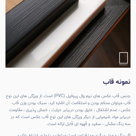
نمونه قاب
جنس قاب عکس های نیم وال پروفیل (PVC) است. از ویژگی های این نوع
قاب میتوان محکم بودن و استقامت آن اشاره کرد. سبک بودن وزن قاب
عکس ، عدم اشتغال ، عایق بودن دربرابر حرارت ، خمش پذیری ، مقاومت
دربرابر مواد شیمیایی از دیگر ویژگی های این نوع قاب عکس است که در
سه رنگ مشکی ، سفید و قهوه ای قابل ارائه است.
اگر رنگ و مدل دیگری مدنظرتون است میتوانید با ما در ارتباط باشید