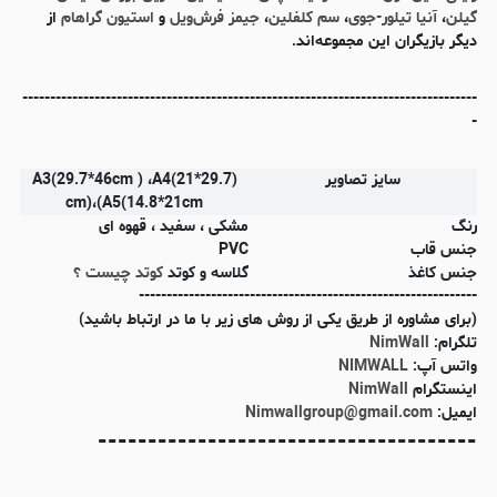
گیلن
،
آنیا تیلور-جوی
،
سم کلفلین
،
جیمز فرش‌ویل
و
استیون گراهام
از
دیگر بازیگران این مجموعه‌اند.
----------------------------------------------------------------------------------
-
سایز تصاویر
(A3(29.7*46cm ) ،A4(21*29.7
cm)،(A5(14.8*21cm
رنگ
مشکی ، سفید ، قهوه ای
جنس قاب
PVC
جنس کاغذ
گلاسه و کوتد
کوتد چیست ؟
-------------------------------------------------------------
(برای مشاوره از طریق یکی از روش های زیر با ما در ارتباط باشید)
تلگرام:
NimWall
واتس آپ:
NIMWALL
اینستگرام
NimWall
ایمیل:
Nimwallgroup@gmail.com
--------------------------------------