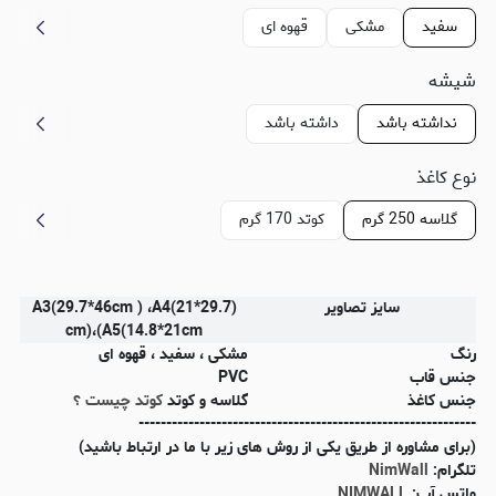
سفید
مشکی
قهوه ای
شیشه
نداشته باشد
داشته باشد
نوع کاغذ
گلاسه 250 گرم
کوتد 170 گرم
سایز تصاویر
(A3(29.7*46cm ) ،A4(21*29.7
cm)،(A5(14.8*21cm
رنگ
مشکی ، سفید ، قهوه ای
جنس قاب
PVC
جنس کاغذ
گلاسه و کوتد
کوتد چیست ؟
-------------------------------------------------------------
(برای مشاوره از طریق یکی از روش های زیر با ما در ارتباط باشید)
تلگرام:
NimWall
واتس آپ:
NIMWALL