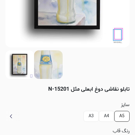
تابلو نقاشی دوغ ابعلی مئل N-15201
سایز
A3
A4
A5
رنگ قاب