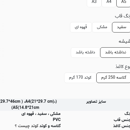
A3
A4
A5
نگ قاب
سفید
مشکی
قهوه ای
یشه
نداشته باشد
داشته باشد
وع کاغذ
گلاسه 250 گرم
کوتد 170 گرم
سایز تصاویر
(29.7*46cm ) ،A4(21*29.7 cm)،
(A5(14.8*21cm
نگ
مشکی ، سفید ، قهوه ای
نس قاب
PVC
نس کاغذ
گلاسه و کوتد
کوتد چیست ؟