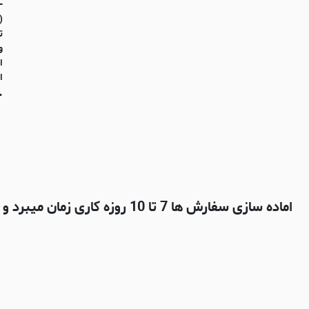
-
(
ت
و
ا
ا
-
اماده سازی سفارش ها 7 تا 10 روزه کاری زمان میبرد و بعدش با شرکت پستی چاپار ارسال میشه