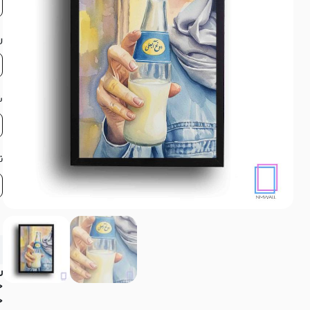
ر
ش
ن
ر
ج
ج