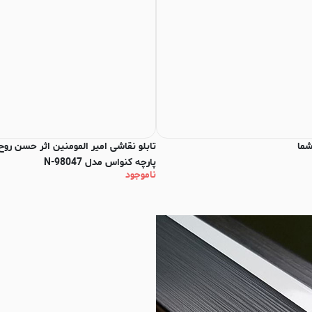
شما
تابلو نقاشی امیر المومنین اثر حسن روح
پارچه کنواس مدل N-98047
ناموجود