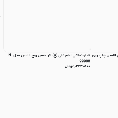
 الامین چاپ روی
تابلو نقاشی امام علی (ع) اثر حسن روح الامین مدل N-
تاب
۰۰
99908
۱٫۲۲۳٫۵۰۰
تومان