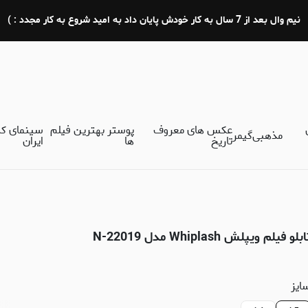
نیم وال بعد از 7 سال به کار خودش پایان داد به امید شروع به کار مجدد : )
عکس های معروف
پوستر بهترین فیلم
سینمای ک
مذهبی
گیمر
تاریخ
ها
ایران
بلو فیلم ویپلش Whiplash مدل N-22019
ایز