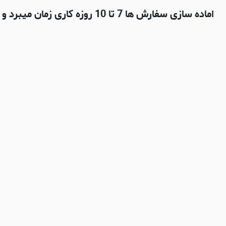
اماده سازی سفارش ها 7 تا 10 روزه کاری زمان میبرد و بعدش با شرکت پستی چاپار ارسال میشه