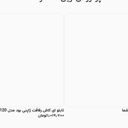
شما
تابلو ای کاش رفاقت ژاپنی بود مدل N-93120
۱٫۰۱۹٫۷۰۰
تومان