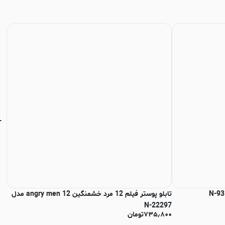
تابلو پوستر فیلم 12 مرد خشمنگین 12 angry men مدل
تاب
N-22297
پار
۷۳۵٫۸۰۰
تومان
نا