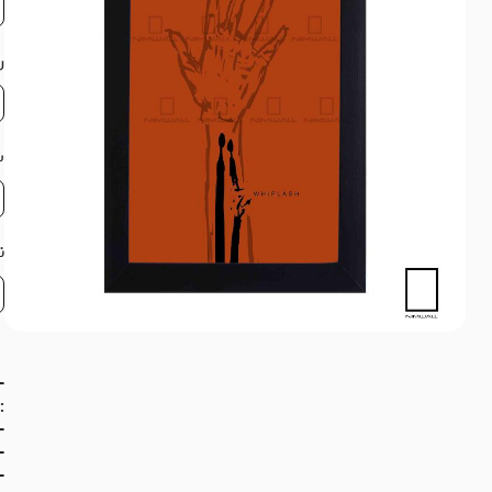
ر
ش
ن
: 4 سانت بزرگ
-
-
- 