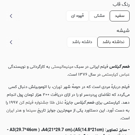
رنگ قاب
سفید
مشکی
قهوه ای
شیشه
نداشته باشد
داشته باشد
طعم گیلاس
فیلم ایرانی در سبک
مینیمالیستی
به کارگردانی و نویسندگی
عباس کیارستمی
در سال ۱۳۷۶ است.
فیلم دربارهٔ مردی است که در حومهٔ شهر
تهران
، با اتوموبیلش دنبال کسی
می‌گردد که تقاضای پردردسر او را در ازای دریافت ۲۰۰ هزار تومان پول انجام
دهد. کیارستمی برای
طعم گیلاس
جایزهٔ
نخل طلا
جشنواره فیلم کن
۱۹۹۷ را
به دست آورد. این دستاورد یکی از مهم‌ترین جوایز تاریخ
سینما
و
هنر ایران
است.
- سایز تصاویر: (A3(29.7*46cm ) ،A4(21*29.7 cm)،(A5(14.8*21cm -