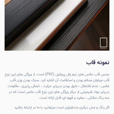
نمونه قاب
جنس قاب عکس های نیم وال پروفیل (PVC) است. از ویژگی های این نوع
قاب میتوان محکم بودن و استقامت آن اشاره کرد. سبک بودن وزن قاب
عکس ، عدم اشتغال ، عایق بودن دربرابر حرارت ، خمش پذیری ، مقاومت
دربرابر مواد شیمیایی از دیگر ویژگی های این نوع قاب عکس است که در
سه رنگ مشکی ، سفید و قهوه ای قابل ارائه است.
اگر رنگ و مدل دیگری مدنظرتون است میتوانید با ما در ارتباط باشید