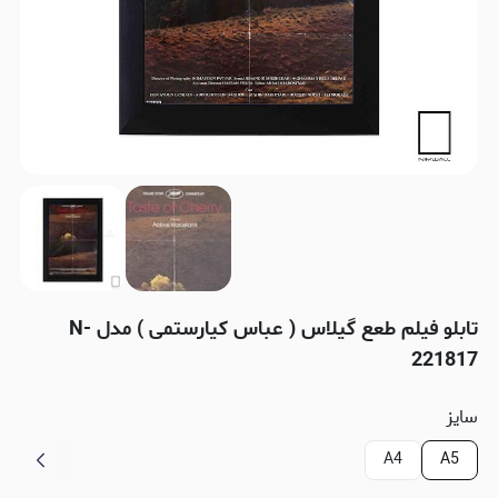
تابلو فیلم طعع گیلاس ( عباس کیارستمی ) مدل N-
221817
سایز
A4
A5