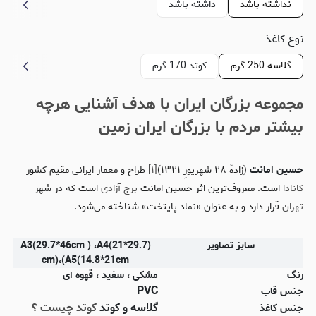
نداشته باشد
داشته باشد
نوع کاغذ
گلاسه 250 گرم
کوتد 170 گرم
مجموعه بزرگان ایران با هدف آشنایی هرچه
بیشتر مردم با بزرگان ایران زمین
حسین امانت
(زادهٔ ۲۸ شهریورِ ۱۳۲۱)
[۱]
طراح و معمار ایرانی مقیم کشور
کانادا
است. معروف‌ترین اثر حسین امانت
برج آزادی
است که در شهر
تهران
قرار دارد و به عنوان «نماد پایتخت» شناخته می‌شود.
سایز تصاویر
(A3(29.7*46cm ) ،A4(21*29.7
cm)،(A5(14.8*21cm
رنگ
مشکی ، سفید ، قهوه ای
PVC
جنس قاب
گلاسه و کوتد
کوتد چیست ؟
جنس کاغذ