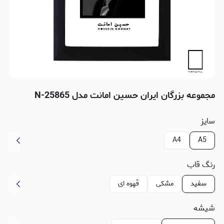
مجموعه بزرگان ایران حسین امانت مدل N-25865
سایز
A4
A5
رنگ قاب
سفید
مشکی
قهوه ای
شیشه