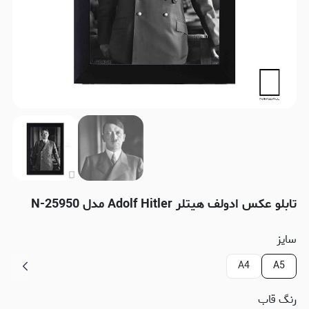
تابلو عکس ادولف هیتلر Adolf Hitler مدل N-25950
سایز
A4
A5
رنگ قاب