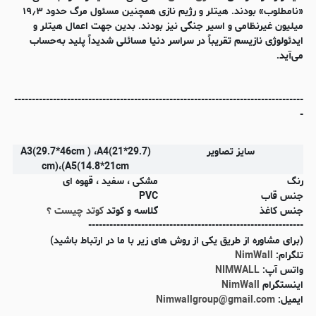
«نامطلوب» بودند. هیتلر و رژیم نازی همچنین مسئول مرگ حدود ۱۹٫۳
میلیون غیرنظامی و اسیر جنگی نیز بودند. بدین جهت اعمال هیتلر و
ایدئولوژی نازیسم تقریباً در سراسر دنیا مسائلی شدیداً پلید به‌حساب
می‌آید.
----------------------------------------------------------------------------------
-
سایز تصاویر
(A3(29.7*46cm ) ،A4(21*29.7
cm)،(A5(14.8*21cm
رنگ
مشکی ، سفید ، قهوه ای
جنس قاب
PVC
جنس کاغذ
گلاسه و کوتد
کوتد چیست ؟
-------------------------------------------------------------
(برای مشاوره از طریق یکی از روش های زیر با ما در ارتباط باشید)
تلگرام:
NimWall
واتس آپ:
NIMWALL
اینستگرام
NimWall
ایمیل:
Nimwallgroup@gmail.com