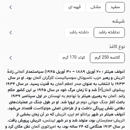
سفید
مشکی
قهوه ای
شیشه
نداشته باشد
داشته باشد
نوع کاغذ
گلاسه 250 گرم
کوتد 170 گرم
آدولف هیتلر
؛ ۲۰ آوریل ۱۸۸۹ – ۳۰ آوریل ۱۹۴۵) سیاستمدار
آلمانی
زادهٔ
اتریش
و رهبر
حزب ناسیونال سوسیالیست کارگران آلمان
بود. او در سال
۱۹۳۳ با انتخاب به عنوان
صدر اعظم آلمان
به قدرت رسید. در سال ۱۹۳۴
پیشوای آلمان
[۲]
شد و تا زمان مرگ خود در سال ۱۹۴۵ بر این کشور حکم
راند.
آلمان
به رهبری هیتلر با
تهاجم به لهستان
در اول سپتامبر ۱۹۳۹
باعث آغاز
جنگ جهانی دوم
در اروپا شد. او در طول جنگ در عملیات‌های
نظامی نقش پررنگی داشت و از طراحان اصلی
هولوکاست
قلمداد می‌شود.
آدولف هیتلر در شهر
برانائو ام این
،
اتریش
که در آن زمان بخشی از
اتریش-مجارستان
بود، متولد شد و در شهر
لینتس
، اتریش پرورش یافت.
در سال ۱۹۱۳ هنگامی که ۲۴ ساله بود، به
امپراتوری آلمان
نقل مکان کرد و