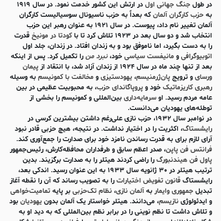
در طول
جنگ جهانی اول
در ارتش این کشور خدمت نمود. در سال ۱۹۱۹
به
حزب کارگران آلمان
که بعداً به حزب ناسیونال سوسیالیست کارگران
آلمان تغییر نام داد، پیوست. در سال ۱۹۲۱ به عنوان رهبر این حزب
انتخاب شد و دو سال بعد در ۱۹۲۳ تلاش کرد تا با
کودتا در مونیخ
قدرت
را به دست بگیرد، اما ناموفق بود و به زندان افتاد. در زندان، جلد اول
اتوبیوگرافی
و
مانیفست سیاسی
خود،
نبرد من
را تکمیل کرد. پس از اینکه
بعد از تنها چند ماه در سال ۱۹۲۴ از زندان آزاد شد، با انتقاد از
پیمان
ورسای
و ترویج
پان‌ژرمنیسم
،
یهودستیزی
و
مخالفت با کمونیسم
به وسیله
رهبری کاریزماتیک
خود و
پروپاگاندای حزب
، به محبوبیت عظیمی در بین
عامه مردم رسید. او
سرمایه‌داری
بین‌المللی و کمونیسم را بخشی از
توطئه‌های یهودیان می‌دانست.
در نوامبر سال ۱۹۳۲، حزب نازی علی‌رغم داشتن بیشترین کرسی در
رایشستاگ
، اکثریت را در اختیار نداشت. در نتیجه، هیچ حزبی قادر نبود
آرای لازم برای به قدرت رساندن نامزد خود برای صدارت را جمع‌آوری کند.
فرانتس فن پاپن
، صدر اعظم سابق و طرفداران محافظه‌کارش، رئیس‌جمهور
پاول فن هیندنبورگ
را راضی کردند هیتلر را به صدارت برگزیند. بدین
ترتیب هیتلر در ۳۰ ژانویه سال ۱۹۳۳ به این عنوان رسید. اندکی بعد،
رایشستاگ
قانون تفویض اختیارات
را به تصویب رساند که آن را نقطه آغاز
تبدیل
جمهوری وایمار
به
آلمان نازی
،
نظام تک‌حزبی
بر پایه
تمامیت‌خواهی
و ایدئولوژی
نازیسم
، می‌دانند. هیتلر خواستار یک آلمان بدون
یهودیان
بود
و تلاش داشت تا نظم نوینی را در برابر نظم بین‌المللی که به دید او به