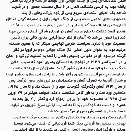
شکل ناعادلانه‌ای پس از
جنگ جهانی اول
توسط
فرانسه
و
بریتانیا
شکل
یافته بود، به کرسی بنشاند. آلمان در ۶ سال نخست حضور او در قدرت
شاهد یک احیای اقتصادی سریع پس از
رکود بزرگ
، رهایی از بند
محدودیت‌های تحمیل شده پس از جنگ جهانی اول و ضمیمه کردن مناطق
آلمان‌نشین اطراف بود که هیتلر را در میان مردم بسیار محبوب ساخت.
هیتلر قصد داشت تا برای مردم آلمان در اروپای شرقی
فضای حیاتی
مهیا
کند زیرا تصور می‌شد که آلمان از نظر جغرافیایی منابع کافی برای تأمین
جمعیت خود را ندارد. سیاست خارجی تهاجمی هیتلر که با همین مسئله
مرتبط بود، به عنوان دلیل اصلی آغاز
جنگ جهانی دوم
در اروپا در نظر
گرفته می‌شود. او در مقیاس وسیعی آلمان را تجدید تسلیحاتی کرد و آلمان
را در ۱ سپتامبر ۱۹۳۹ در تهاجم به لهستان رهبری نمود که سبب اعلان
جنگ بریتانیا و فرانسه به این کشور گردید. ماه ژوئن سال ۱۹۴۱،
عملیات
بارباروسا
، تهاجم آلمان به شوروی آغاز شد و تا پایان این سال، بیشتر
اروپا
و
شمال آفریقا
به تصرف آلمان و متحدانش در
نیروهای محور
درآمد. پس
از سال ۱۹۴۱ آلمان رفته‌رفته فتوحات خود را از دست داد و تا سال ۱۹۴۵،
متفقین
ورماخت
را به‌طور کامل شکست دادند. آدولف هیتلر در ۲۹ آوریل
سال ۱۹۴۵ با معشوقه خود
اوا براون
ازدواج کرد و کمتر از ۲ روز بعد به
همراه او دست به
خودکشی
زد تا به اسارت
ارتش سرخ
شوروی
در نیاید.
جسد هیتلر و همسرش پس از مرگ سوزانده شد.
آلمان تحت رهبری هیتلر و
ایدئولوژی نژادی او
، مسبب مرگ
۶ میلیون
یهودی و میلیون‌ها قربانی دیگر
شد؛ قربانیانی که گفته می‌شود توسط
هیتلر و طرفدارانش «
مادون انسان
» تلقی می‌شدند یا از نظر اجتماعی