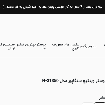
نیم وال بعد از 7 سال به کار خودش پایان داد به امید شروع به کار مجدد : )
عکس های معروف
پوستر بهترین فیلم
سینمای ک
مذهبی
گیمر
تاریخ
ها
ایران
وستر وینتیج سنگاپور مدل N-31350
ایز