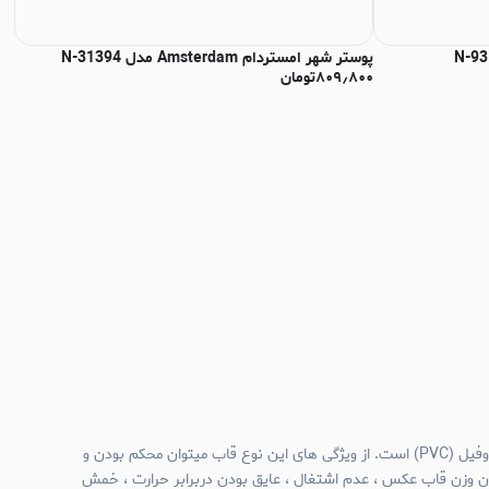
پوستر شهر امستردام Amsterdam مدل N-31394
پوس
۸۰۹٫۸۰۰
تومان
۰۰
جنس قاب عکس های نیم وال پروفیل (PVC) است. از ویژگی های این نوع قاب میتوان محکم بودن و
ن وزن قاب عکس ، عدم اشتغال ، عایق بودن دربرابر حرارت ، خمش