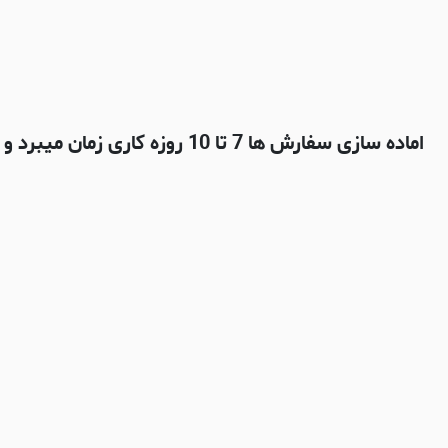
اماده سازی سفارش ها 7 تا 10 روزه کاری زمان میبرد و بعدش با شرکت پستی چاپار ارسال میشه