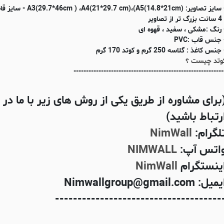
- سایز تصاویر: (m ) ،A4(21*29.7 cm)،(A5(14.8*21cm
 تر از تصاویر
 رنگ :مشکی ، سفید ، قهوه ای
 جنس قاب :PVC
جنس کاغذ : گلاسه 250 گرم و کوتد 170 گرم
وتد چیست ؟
------------------------------------------------------------
برای مشاوره از طریق یکی از روش های زیر با ما در
رتباط باشید)
لگرام:
NimWall
اتس آپ:
NIMWALL
ینستگرام
NimWall
میل: Nimwallgroup@gmail.com
-------------------------------------