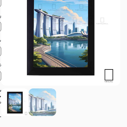
ر
ش
ن
س
ج
ش
-