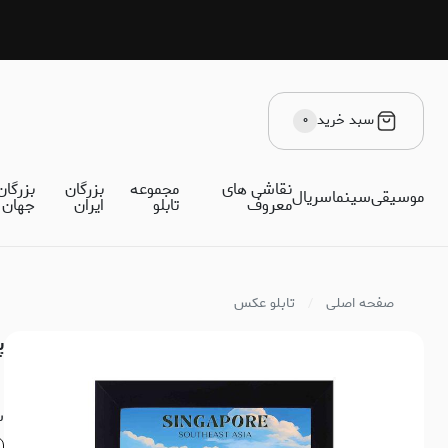
سبد خرید
۰
نقاشی های
مجموعه
بزرگان
بزرگان
موسیقی
سینما
سریال
معروف
تابلو
ایران
جهان
صفحه اصلی
تابلو عکس
پ
س