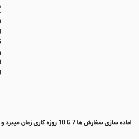
- 
ک
-
(
ا
ت
و
ا
ای
اماده سازی سفارش ها 7 تا 10 روزه کاری زمان میبرد و بعدش با شرکت پستی چاپار ارسال میشه