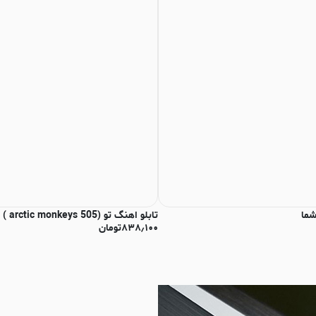
شما
تابلو اهنگ تو (arctic monkeys 505 ) مدل N-8118
۸۳۸٫۱۰۰
تومان