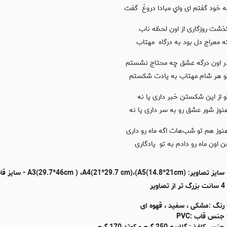
ه خود گفتم ای واي مبادا دروغ گفت
ذشت روزگاری از اون لحظه ناب
ه معراج دل بود به درگاه مهتاب
ر اون درگه عشق چه محتاج نشستم
و هر شام مهتاب به يادت شكستم
و از اين شكستن خبر داری يا نه
نوز شور عشق رو به سر داری يا نه
نوز هم تو شب‌هات اگه ماه رو داری
ن اون ماه رو دادم به تو يادگاری
- سایز تصاویر: (m ) ،A4(21*29.7 cm)،(A5(14.8*21cm
 تر از تصاویر
 رنگ :مشکی ، سفید ، قهوه ای
 جنس قاب :PVC