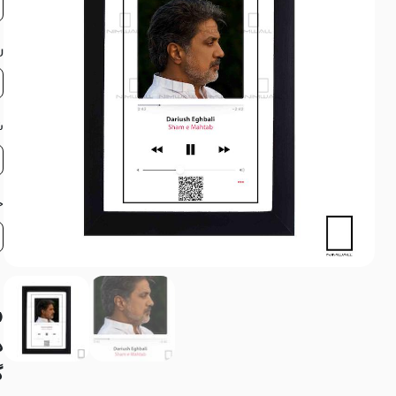
ر
ش
ج
ه
گ