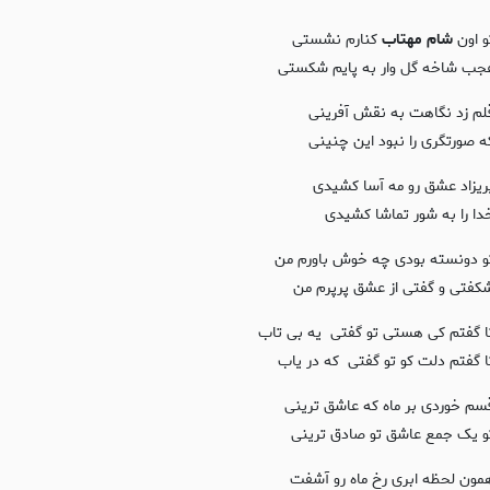
و اون
شام مهتاب
كنارم نشستی
جب شاخه گل ‌وار به پايم شكستی
لم زد نگاهت به نقش‌ آفرينی
ه صورتگری را نبود اين ‌چنينی
ريزاد عشق رو مه ‌آسا كشيدی
دا را به شور تماشا كشيدی
و دونسته بودی چه خوش ‌باورم من
كفتی و گفتی از عشق پرپرم من
ا گفتم كی هستی تو گفتی يه بی ‌تاب
ا گفتم دلت كو تو گفتی كه در ياب
سم خوردی بر ماه كه عاشق‌‌ ترينی
و يک جمع عاشق تو صادق ‌ترينی
مون لحظه ابری رخ ماه رو آشفت