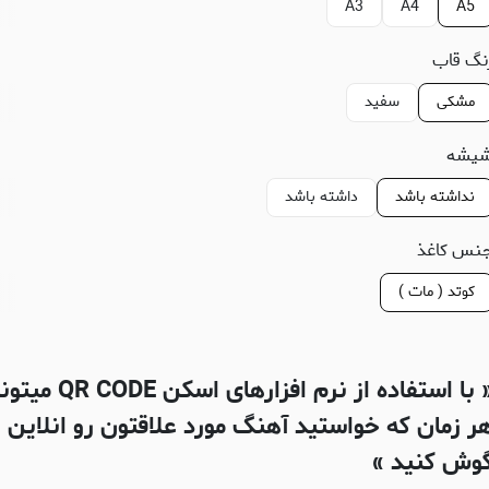
A3
A4
A5
نگ قاب
مشکی
سفید
یشه
نداشته باشد
داشته باشد
نس کاغذ
کوتد ( مات )
« با استفاده از نرم افزارهای اسکن DE
ر زمان که خواستید آهنگ مورد علاقتون رو انلاین
وش کنید »