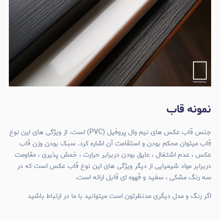
نمونه قاب
جنس قاب عکس های نیم وال پروفیل (PVC) است. از ویژگی های این نوع
قاب میتوان محکم بودن و استقامت آن اشاره کرد. سبک بودن وزن قاب
عکس ، عدم اشتغال ، عایق بودن دربرابر حرارت ، خمش پذیری ، مقاومت
دربرابر مواد شیمیایی از دیگر ویژگی های این نوع قاب عکس است که در
سه رنگ مشکی ، سفید و قهوه ای قابل ارائه است.
اگر رنگ و مدل دیگری مدنظرتون است میتوانید با ما در ارتباط باشید