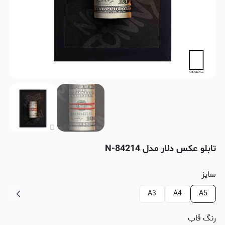
تابلو عکس دلار مدل N-84214
سایز
A3
A4
A5
رنگ قاب