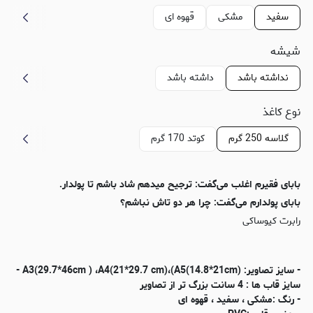
سفید
مشکی
قهوه ای
شیشه
نداشته باشد
داشته باشد
نوع کاغذ
گلاسه 250 گرم
کوتد 170 گرم
بابای فقیرم اغلب می‌گفت: ترجیح میدهم شاد باشم تا پولدار.
بابای پولدارم می‌گفت: چرا هر دو تاش نباشم؟
رابرت کیوساکی
- سایز تصاویر: (A3(29.7*46cm ) ،A4(21*29.7 cm)،(A5(14.8*21cm -
سایز قاب ها : 4 سانت بزرگ تر از تصاویر
- رنگ :مشکی ، سفید ، قهوه ای