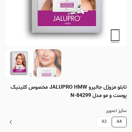
تابلو مزوژل جالپرو JALUPRO HMW مخصوص کلینیک
پوست و مو مدل N-84299
سایز تصویر
A3
A4