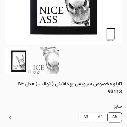
تابلو مخصوص سرویس بهداشتی ( توالت ) مدل N-
93113
سایز
A3
A4
A5