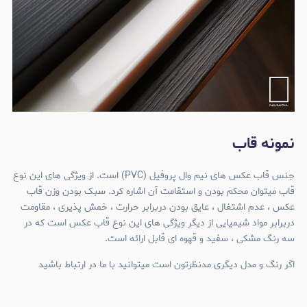
نمونه قاب
جنس قاب عکس های نیم وال پروفیل (PVC) است. از ویژگی های این نوع
قاب میتوان محکم بودن و استقامت آن اشاره کرد. سبک بودن وزن قاب
عکس ، عدم اشتغال ، عایق بودن دربرابر حرارت ، خمش پذیری ، مقاومت
دربرابر مواد شیمیایی از دیگر ویژگی های این نوع قاب عکس است که در
سه رنگ مشکی ، سفید و قهوه ای قابل ارائه است.
اگر رنگ و مدل دیگری مدنظرتون است میتوانید با ما در ارتباط باشید