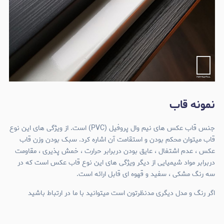
نمونه قاب
جنس قاب عکس های نیم وال پروفیل (PVC) است. از ویژگی های این نوع
قاب میتوان محکم بودن و استقامت آن اشاره کرد. سبک بودن وزن قاب
عکس ، عدم اشتغال ، عایق بودن دربرابر حرارت ، خمش پذیری ، مقاومت
دربرابر مواد شیمیایی از دیگر ویژگی های این نوع قاب عکس است که در
سه رنگ مشکی ، سفید و قهوه ای قابل ارائه است.
اگر رنگ و مدل دیگری مدنظرتون است میتوانید با ما در ارتباط باشید