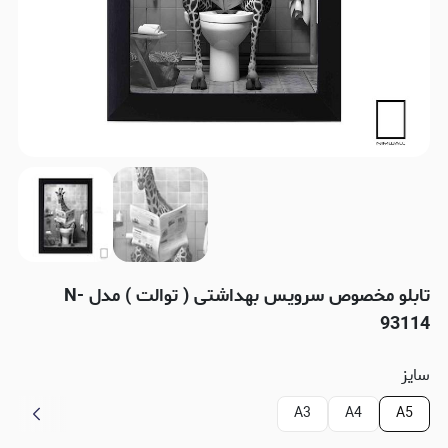
تابلو مخصوص سرویس بهداشتی ( توالت ) مدل N-
93114
سایز
A3
A4
A5