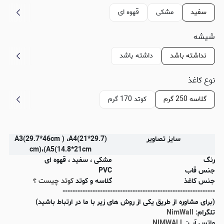
سفید
مشکی
قهوه ای
شیشه
نداشته باشد
داشته باشد
نوع کاغذ
گلاسه 250 گرم
کوتد 170 گرم
سایز تصاویر
(A3(29.7*46cm ) ،A4(21*29.7
cm)،(A5(14.8*21cm
رنگ
مشکی ، سفید ، قهوه ای
جنس قاب
PVC
جنس کاغذ
گلاسه و کوتد
کوتد چیست ؟
-------------------------------------------------------------
(برای مشاوره از طریق یکی از روش های زیر با ما در ارتباط باشید)
تلگرام:
NimWall
واتس آپ:
NIMWALL