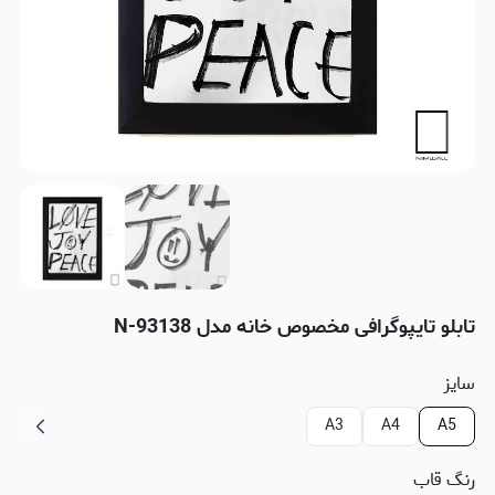
تابلو تایپوگرافی مخصوص خانه مدل N-93138
سایز
A3
A4
A5
رنگ قاب