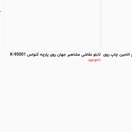
 الامین چاپ روی
تابلو نقاشی مشاهیر جهان روی پارچه کنواس K-95001
ناموجود
کنوا
نا