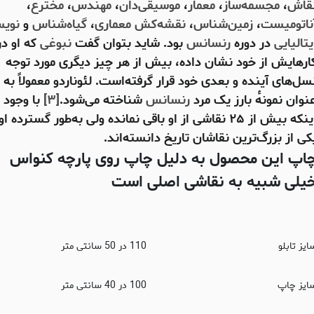
قاش
،
مجسمه‌ساز
،
معمار
،
موسیقی‌دان
،
مهندس
،
مخترع
،
ناتومیست
،
زمین‌شناس
،
نقشه‌کش معماری
،
گیاه‌شناس
و
نویس
یتالیایی
در دوره
رنسانس
بود. شاید بتوان گفت
نبوغی
که او در
ارهایش از خود نشان داده، بیش از هر چیز دیگری مورد توجه
سل‌های آینده و بعدی خود قرار گرفته‌است. لئوناردو معمولاً به
نوان نمونهٔ بارز یک مرد
رنسانس
شناخته می‌شود.
[۳]
با وجود
اینکه بیش از ۲۵ نقاشی از او باقی نمانده ولی به‌طور گسترده او
کی از بزرگ‌ترین نقاشان تاریخ دانسته‌اند.
اپ این محصول به دلیل چاپ روی پارچه کنواس
یلی شبیه به نقاشی اصلی است
ایز تابلو
110 در 50 سانتی متر
ایز چاپ
100 در 40 سانتی متر