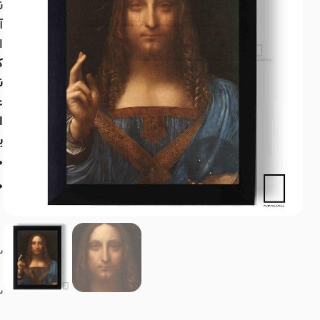
ن
آ
ا
ک
ن
ع
ی
چ
خ
س
س