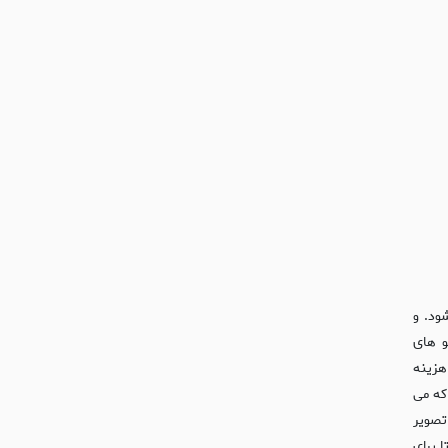
ود. و
و های
هزینه
 که می
تصویر
 برای