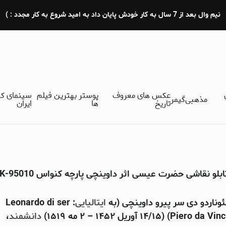
نیم وال بعد از 7 سال به کار خودش پایان داد به امید شروع به کار مجدد : )
عکس های معروف
پوستر بهترین فیلم
سینمای ک
مذهبی
گیمر
تاریخ
ها
ایران
ابلو نقاشی حضرت عیسی اثر داوینچی پارچه کنواس K-95010
ئوناردو دی سر پیرو داوینچی
(به
ایتالیایی
: Leonardo di ser
Piero da Vin) ‏(۱۴/۱۵ آوریل ۱۴۵۲ – ۲ مه ۱۵۱۹)
دانشمند
،