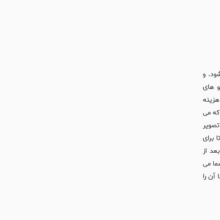
ود. و
و های
هزینه
 که می
تصویر
 برای
عد از
ما می
آن را