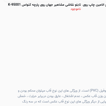
 الامین چاپ روی
تابلو نقاشی مشاهیر جهان روی پارچه کنواس K-95001
ناموجود
کنوا
نا
جنس قاب عکس های نیم وال پروفیل (PVC) است. از ویژگی های این نوع قاب میتوان محکم بودن و
ن وزن قاب عکس ، عدم اشتغال ، عایق بودن دربرابر حرارت ، خمش
میایی از دیگر ویژگی های این نوع قاب عکس است که در سه رنگ