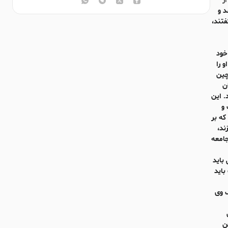
از
 و
فتند،
خود
 را
چین
ن
. این
 و
که بر
ند،
جامعه
باید
باید
 وی
ن