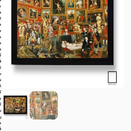
س
م
د
ا
«
م
ه
د
د
ک
ف
ت
س
ش
ا
ک
ب
ک
ش
ر
ه
ف