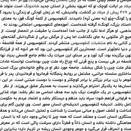
یاسی و معلم چینی است که در
چین باستان
زندگی می‌کرد.
[
۱
]
وی در
۵۵۱ پیش 
یلاد
در ایالت کوچک لو که امروزه بخشی از استان جدید
شاندونگ
است متولد شد
ر
۴۷۹ پیش از میلاد
در گذشت. والدینش، که در زمان کودکی او زندگی را بدرود گ
و را کونگ-چیُو (به معنی تَپه) نامیدند. کنفوسیوس از کلمهٔ کونگ فوزِ، به معنای
استاد بزرگ، کونگ» گرفته شده‌است. آموزه‌های کنفوسیوس اجتماعی بودند نه
ذهبی. او هرگز ادعا نکرد از جانب خدا آمده‌است یا حقیقت در انحصار اوست. از 
یچ اثر مکتوبی به جای نگذاشت اما پس از مرگش برخی از شاگردانش گفته‌های او
ر کتابی به نام
منتخبات کنفوسیوس
منتشر کردند. کنفوسیوس از همهٔ فلاسفهٔ 
ر دنیا نام‌آورتر است. عمده‌ترین کار کنفوسیوس این بود که هر آنچه که از فرزانگا
هن برگزیده بود، گرد آورد و بر مبنای این میراث یک نظام جامع فلسفی بنیاد نهاد
لسفه در طی بیست و پنج قرنی که چراغ راه ملت چین بوده‌است توانسته عادات
فکر ملت چین را شکل ببخشد. جامعهٔ مورد نظر او در واقع خانواده‌ای بزرگ است 
اختاری سلسله مراتبی، مشتمل بر روابط پنجگانهٔ فرمانروا و فرمانبردار، پدر با فرز
وهر با زن، برادر بزرگتر با برادر کوچکتر و دوست با دوست مبتنی است. در این 
نسان‌ها به یکدیگر احترام می‌گذارند و نسبت به همدیگر عشق می‌ورزند. از نظر
نفوسیوس، در یک حکومت نیک باید سه هدف اساسی مد نظر باشد: مواد غذایی 
ه فراوانی فراهم شود؛ سپاه باید منظم و درستکار باشد و اعتماد مردم به حکومت 
امل باشد. اندیشه کنفوسیوس اندیشه‌ای انسان محور است. وی اولین گام برای
ناخت و کشف اصول و مبانی سیاست را شناخت و تحلیل انسان می‌داند و هدف
ستگاری انسان است و معتقد است که همه چیز تا زمانی وجود دارد که با انسان
ماهنگی داشته باشد و انسان ذاتاً و فطرتاً دارای سرشت پاکی است که در معرض
ساد و انحراف قرار می‌گیرد و جوهر وجودی انسان ریشه در تاریخ دارد؛ بنابراین ای