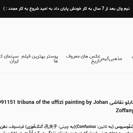
نیم وال بعد از 7 سال به کار خودش پایان داد به امید شروع به کار مجدد : )
عکس های معروف
پوستر بهترین فیلم
سینمای ک
مذهبی
گیمر
تاریخ
ها
ایران
تابلو نقاشی 1151 tribuna of the uffizi painting by Johan
Zoffan
ُنفُوسیوس
(به
لاتین
: Confucius)(به
چینی
: 孔夫子،
کُنگ‌فُوزی
)
فیلسوف
، نظریه