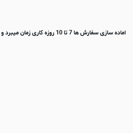
اماده سازی سفارش ها 7 تا 10 روزه کاری زمان میبرد و بعدش با شرکت پستی چاپار ارسال میشه