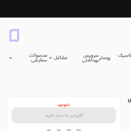
لاسیک
سرویس
محصولات
پوستر
مشاغل
بهداشتی
سفارشی
تابلو نقاشی Agustín Salinas - School_Festival_at_Ipirangaا
ناموجود
افزودن به سبد خرید