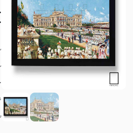
چ
خ
س
س
ج
ن
ر