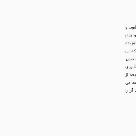
ود. و
و های
هزینه
 که می
تصویر
 برای
عد از
ما می
آن را