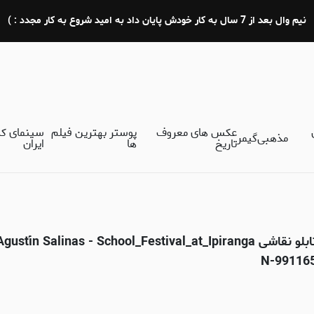
نیم وال بعد از 7 سال به کار خودش پایان داد به امید شروع به کار مجدد : )
عکس های معروف
پوستر بهترین فیلم
سینمای ک
مذهبی
گیمر
تاریخ
ها
ایران
N-99116