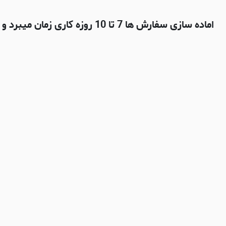
اماده سازی سفارش ها 7 تا 10 روزه کاری زمان میبرد و بعدش با شرکت پستی چاپار ارسال میشه