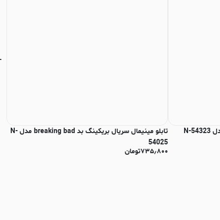
تابلو مینیمال سریال بریکینگ بد breaking bad مدل N-
تاب
54025
پار
۷۳۵٫۸۰۰
تومان
نا