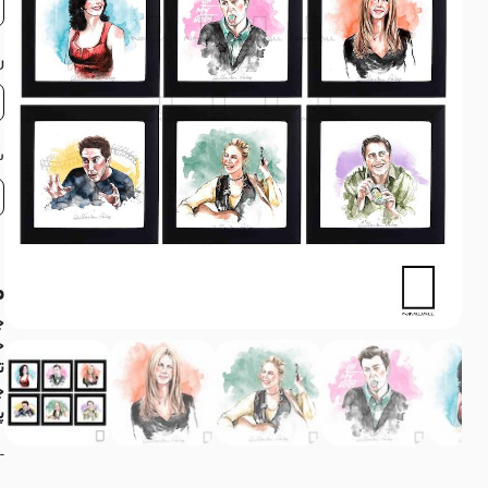
ر
ش
م
چها
ج
چ
پ
-