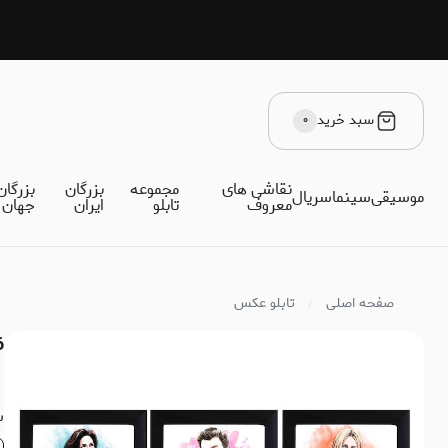
سبد خرید
۰
نقاشی های
مجموعه
بزرگان
بزرگان
موسیقی
سینما
سریال
معروف
تابلو
ایران
جهان
صفحه اصلی
تابلو عکس
6 عدد تابلو سریال 
س