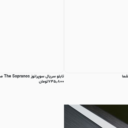
شما
تابلو سریال سوپرانوز The Sopranos مدل N-54323
۷۳۵٫۸۰۰
تومان