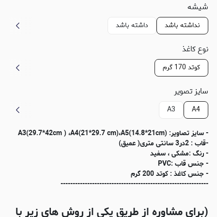
شیشه
نداشته باشد
داشته باشد
نوع کاغذ
کوتد 170 گرم
سایز تصویر
A3
A4
- سایز تصاویر: (A3(29.7*42cm ) ،A4(21*29.7 cm)،A5(14.8*21cm
-قاب : 2در3 سانتی متری( عمیق)
- رنگ :مشکی ، سفید
- جنس قاب :PVC
- جنس کاغذ : کوتد 200 گرم
-------------------------------------------------------------
(برای مشاوره از طریق یکی از روش های زیر با