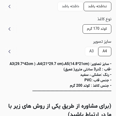
نداشته باشد
داشته باشد
نوع کاغذ
کوتد 170 گرم
سایز تصویر
A3
A4
- سایز تصاویر: (A3(29.7*42cm ) ،A4(21*29.7 cm)،A5(14.8*21cm
-قاب : 2در3 سانتی متری( عمیق)
- رنگ :مشکی ، سفید
- جنس قاب :PVC
- جنس کاغذ : کوتد 200 گرم
-------------------------------------------------------------
(برای مشاوره از طریق یکی از روش های زیر با
ما در ارتباط باشید)