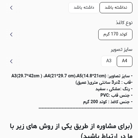
نداشته باشد
داشته باشد
نوع کاغذ
کوتد 170 گرم
سایز تصویر
A3
A4
- سایز تصاویر: (A3(29.7*42cm ) ،A4(21*29.7 cm)،A5(14.8*21cm
-قاب : 2در3 سانتی متری( عمیق)
- رنگ :مشکی ، سفید
- جنس قاب :PVC
- جنس کاغذ : کوتد 200 گرم
-------------------------------------------------------------
(برای مشاوره از طریق یکی از روش های زیر با
ما در ارتباط باشید)