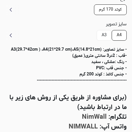
کوتد 170 گرم
سایز تصویر
A3
A4
- سایز تصاویر: (A3(29.7*42cm ) ،A4(21*29.7 cm)،A5(14.8*21cm
-قاب : 2در3 سانتی متری( عمیق)
- رنگ :مشکی ، سفید
- جنس قاب :PVC
- جنس کاغذ : کوتد 200 گرم
-------------------------------------------------------------
(برای مشاوره از طریق یکی از روش های زیر با
ما در ارتباط باشید)
تلگرام:
NimWall
واتس آپ:
NIMWALL