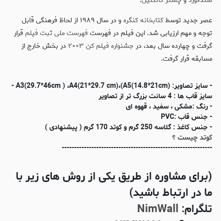
سندفورد
و
چستر کانکلین
.
عصر جدید توسط
کتابخانه کنگره
و در سال ۱۹۸۹ از لحاظ فرهنگی قابل
توجه و مهم ارزیابی شد. این فیلم در فهرست
فهرست ملی ثبت فیلم
قرار
گرفت و چهارده سال بعد، در
جشنواره فیلم کن ۲۰۰۳
در بخش خارج از
مسابقه قرار گرفت.
- سایز تصاویر: (A3(29.7*46cm ) ،A4(21*29.7 cm)،(A5(14.8*21cm -
سایز قاب ها : 4 سانت بزرگ تر از تصاویر
- رنگ :مشکی ، سفید ، قهوه ای
- جنس قاب :PVC
- جنس کاغذ : گلاسه 250 گرم و کوتد 170 گرم ( پیشنهادی )
کوتد چیست ؟
-------------------------------------------------------------
(برای مشاوره از طریق یکی از روش های زیر با
ما در ارتباط باشید)
تلگرام:
NimWall