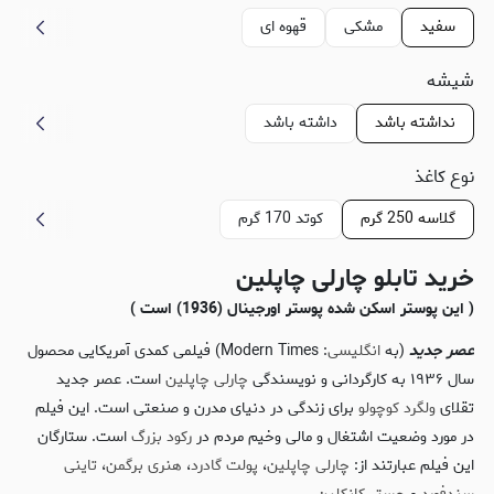
سفید
مشکی
قهوه ای
شیشه
نداشته باشد
داشته باشد
نوع کاغذ
گلاسه 250 گرم
کوتد 170 گرم
خرید تابلو چارلی چاپلین
( این پوستر اسکن شده پوستر اورجینال (1936) است )
عصر جدید
(به
انگلیسی
: Modern Times) فیلمی کمدی آمریکایی محصول
سال ۱۹۳۶ به کارگردانی و نویسندگی
چارلی چاپلین
است. عصر جدید
تقلای
ولگرد کوچولو
برای زندگی در دنیای مدرن و صنعتی است. این فیلم
در مورد وضعیت اشتغال و مالی وخیم مردم در
رکود بزرگ
است. ستارگان
این فیلم عبارتند از:
چارلی چاپلین
،
پولت گادرد
،
هنری برگمن
،
تاینی