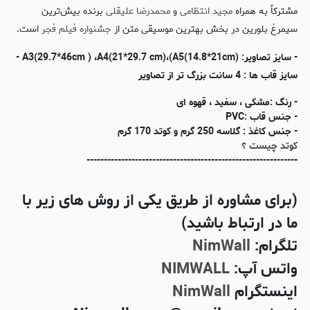
مشترکاً به همراه
مجید انتظامی
و
محمدرضا علیقلی
برنده بیش‌ترین
سیمرغ بلورین در بخش بهترین موسیقی متن از
جشنواره فیلم فجر
است.
- سایز تصاویر: (A3(29.7*46cm ) ،A4(21*29.7 cm)،(A5(14.8*21cm -
سایز قاب ها : 4 سانت بزرگ تر از تصاویر
- رنگ :مشکی ، سفید ، قهوه ای
- جنس قاب :PVC
- جنس کاغذ : گلاسه 250 گرم و کوتد 170 گرم
کوتد چیست ؟
-------------------------------------------------------------
(برای مشاوره از طریق یکی از روش های زیر با
ما در ارتباط باشید)
تلگرام:
NimWall
واتس آپ:
NIMWALL
اینستگرام
NimWall