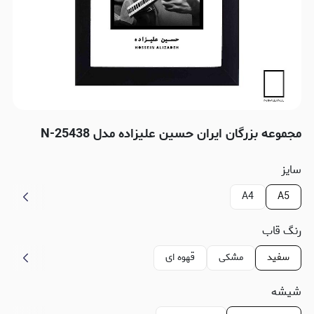
مجموعه بزرگان ایران حسین علیزاده مدل N-25438
سایز
A4
A5
رنگ قاب
سفید
مشکی
قهوه ای
شیشه