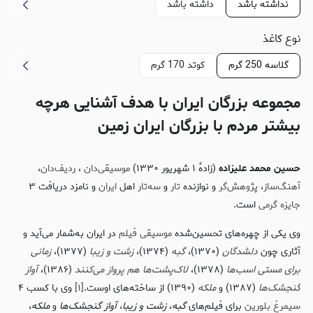
نداشته باشد
داشته باشد
نوع کاغذ
گلاسه 250 گرم
کوتد 170 گرم
مجموعه بزرگان ایران با هدف آشنایی هرچه
بیشتر مردم با بزرگان ایران زمین
حسین محمد علیزاده
(زادهٔ ۱ شهریور ۱۳۳۰)
موسیقی‌دان
،
ردیف‌دان
،
آهنگ‌ساز
،
پژوهش‌گر
و نوازنده
تار
و
سه‌تار
اهل
ایران
و نامزد دریافت ۳
جایزه گرمی
است.
وی یکی از چهره‌های تحسین‌شده
موسیقی فیلم
در ایران به‌شمار می‌آید و
آثاری چون
دلشدگان
(۱۳۷۰)،
گبه
(۱۳۷۴)،
زشت و زیبا
(۱۳۷۷)،
زمانی
برای مستی اسب‌ها
(۱۳۷۸)،
لاک‌پشت‌ها هم پرواز می‌کنند
(۱۳۸۶)،
آواز
گنجشک‌ها
(۱۳۸۷) و
ملکه
(۱۳۹۰) از ساخته‌های اوست.
[۱]
وی با کسب ۴
سیمرغ بلورین
برای فیلم‌های
گبه
،
زشت و زیبا
،
آواز گنجشک‌ها
و
ملکه
،