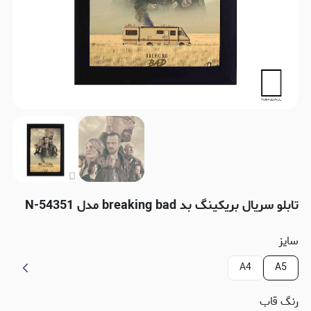
تابلو سریال بریکینگ بد breaking bad مدل N-54351
سایز
A4
A5
رنگ قاب