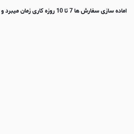
اماده سازی سفارش ها 7 تا 10 روزه کاری زمان میبرد و بعدش با شرکت پستی چاپار ارسال میشه