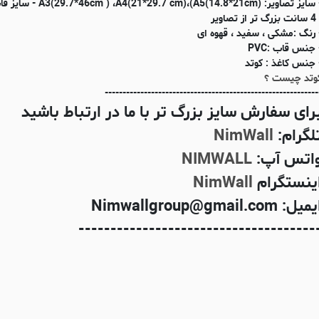
- سایز تصاویر: (m ) ،A4(21*29.7 cm)،(A5(14.8*21cm
 تر از تصاویر
 رنگ :مشکی ، سفید ، قهوه ای
 جنس قاب :PVC
 جنس کاغذ : کوتد
وتد چیست ؟
------------------------------------------------------------
رای سفارش سایز بزرگ تر با ما در ارتباط باشید
لگرام:
NimWall
اتس آپ:
NIMWALL
ینستگرام
NimWall
میل: Nimwallgroup@gmail.com
-------------------------------------