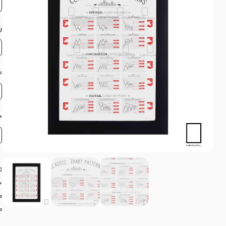
ر
ش
ج
ت
خ
م
م