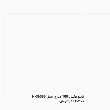
تابلو عکس 100 دلاری مدل N-36055
تاب
۴٫۸۹۴٫۳۰۰
تومان
۰۰