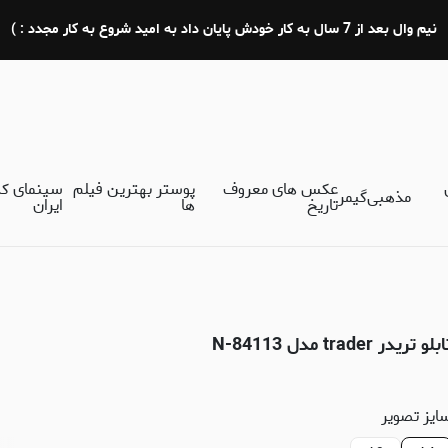
نیم وال بعد از 7 سال به کار خودش پایان داد به امید شروع به کار مجدد : )
عکس های معروف
پوستر بهترین فیلم
سینمای ک
مذهبی
گیمر
تاریخ
ها
ایران
بلو تریدر trader مدل N-84113
ایز تصویر