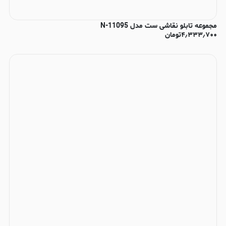
مجموعه تابلو نقاشی ست مدل N-11095
۴٫۳۳۳٫۷۰۰
تومان