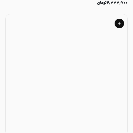
۴٫۳۳۳٫۷۰۰
تومان