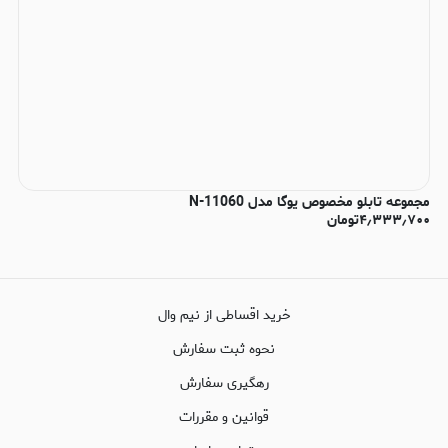
مجموعه تابلو مخصوص یوگا مدل N-11060
۴٫۳۳۳٫۷۰۰
تومان
خرید اقساطی از نیم وال
نحوه ثبت سفارش
رهگیری سفارش
قوانین و مقررات