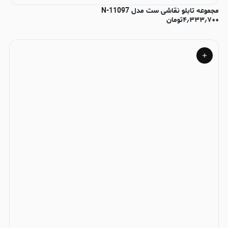
مجموعه تابلو نقاشی ست مدل N-11097
۴٫۳۳۳٫۷۰۰
تومان