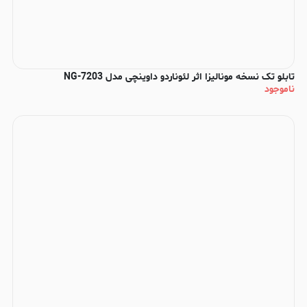
تابلو تک نسخه مونالیزا اثر لئوناردو داوینچی مدل NG-7203
ناموجود