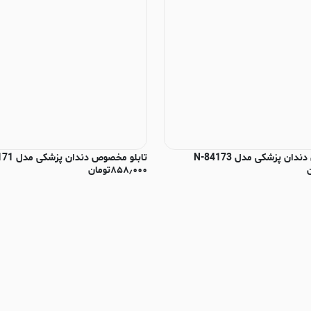
 پزشکی مدل N-84173
تابلو مخصوص دندان پزشکی مدل N-84171
۸۵۸٫۰۰۰
تومان