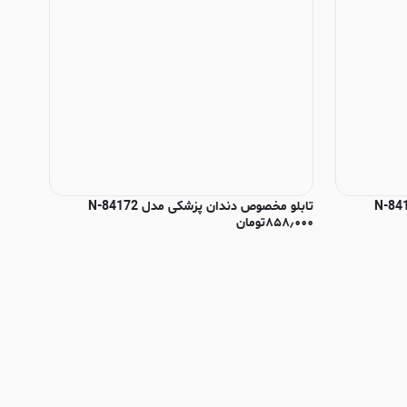
تابلو مخصوص دندان پزشکی مدل N-84172
۸۵۸٫۰۰۰
تومان