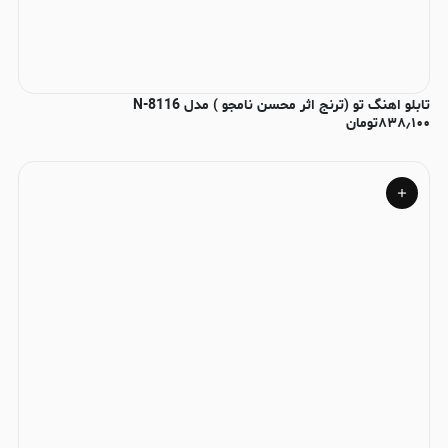
تابلو اهنگ تو (ترنج اثر محسن نامجو ) مدل N-8116
۸۳۸٫۱۰۰
تومان