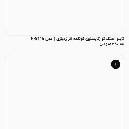
تابلو اهنگ تو (تابستون کوتاهه اثر زدبازی ) مدل N-8115
۸۳۸٫۱۰۰
تومان