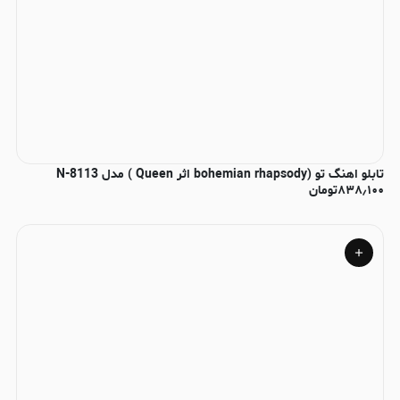
تابلو اهنگ تو (bohemian rhapsody اثر Queen ) مدل N-8113
۸۳۸٫۱۰۰
تومان