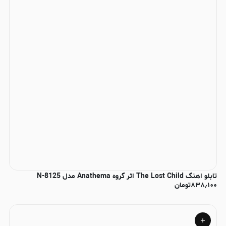
تابلو اهنگ The Lost Child اثر گروه Anathema مدل N-8125
۸۳۸٫۱۰۰
تومان