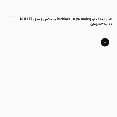
تابلو اهنگ تو (ye maks اثر hichkas هیچکس ) مدل N-8117
۸۳۸٫۱۰۰
تومان