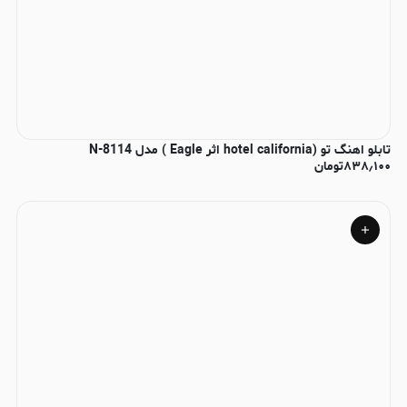
تابلو اهنگ تو (hotel california اثر Eagle ) مدل N-8114
۸۳۸٫۱۰۰
تومان