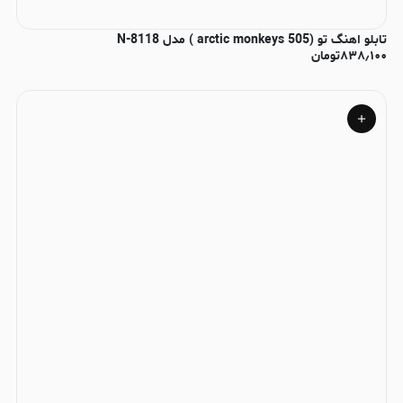
تابلو اهنگ تو (arctic monkeys 505 ) مدل N-8118
۸۳۸٫۱۰۰
تومان