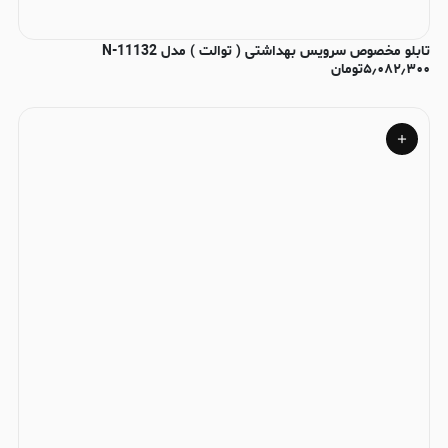
تابلو مخصوص سرویس بهداشتی ( توالت ) مدل N-11132
۵٫۰۸۲٫۳۰۰
تومان