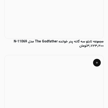
مجموعه تابلو سه گانه پدر خوانده The Godfather مدل N-11069
۳٫۷۲۳٫۲۰۰
تومان