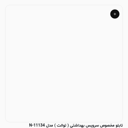
تابلو مخصوص سرویس بهداشتی ( توالت ) مدل N-11134