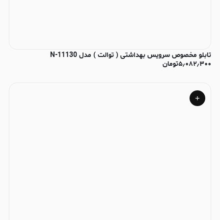
تابلو مخصوص سرویس بهداشتی ( توالت ) مدل N-11130
۵٫۰۸۲٫۳۰۰
تومان