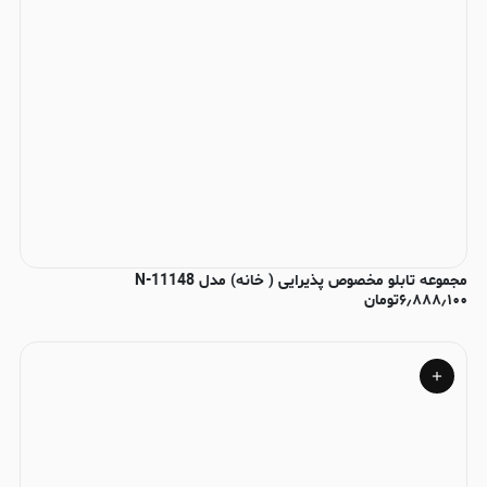
مجموعه تابلو مخصوص پذیرایی ( خانه) مدل N-11148
۶٫۸۸۸٫۱۰۰
تومان