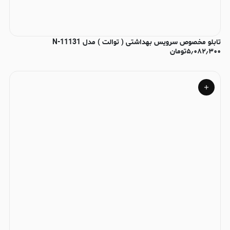
تابلو مخصوص سرویس بهداشتی ( توالت ) مدل N-11131
۵٫۰۸۲٫۳۰۰
تومان