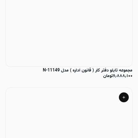
مجموعه تابلو دفتر کار ( قانون اداره ) مدل N-11149
۶٫۸۸۸٫۱۰۰
تومان