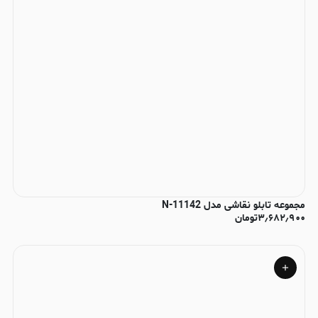
مجموعه تابلو نقاشی مدل N-11142
۳٫۶۸۲٫۹۰۰
تومان