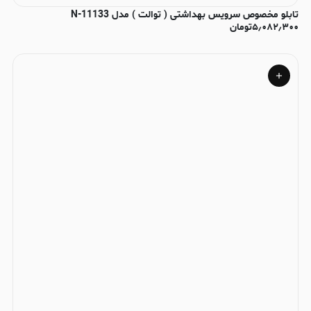
تابلو مخصوص سرویس بهداشتی ( توالت ) مدل N-11133
۵٫۰۸۲٫۳۰۰
تومان