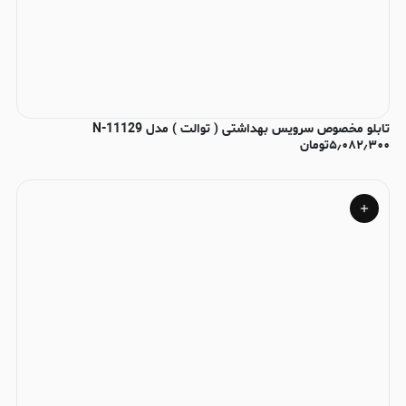
تابلو مخصوص سرویس بهداشتی ( توالت ) مدل N-11129
۵٫۰۸۲٫۳۰۰
تومان